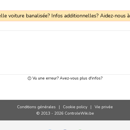
le voiture banalisée? Infos additionnelles? Aidez-nous à
Vu une erreur? Avez-vous plus d'infos?
Conditions générales
|
Cookie policy
|
Vie privée
© 2013 - 2026 ControleWiki.be