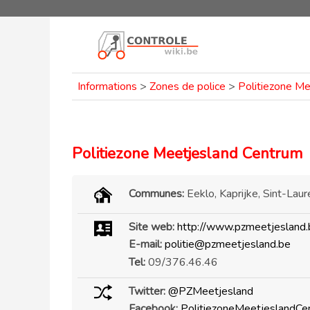
Informations
>
Zones de police
>
Politiezone M
Politiezone Meetjesland Centrum
Communes:
Eeklo, Kaprijke, Sint-Laur
Site web:
http://www.pzmeetjesland.
E-mail:
politie@pzmeetjesland.be
Tel:
09/376.46.46
Twitter:
@PZMeetjesland
Facebook:
PolitiezoneMeetjeslandCe