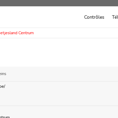
Contrôles
Té
eetjesland Centrum
eins
be/
ntrum