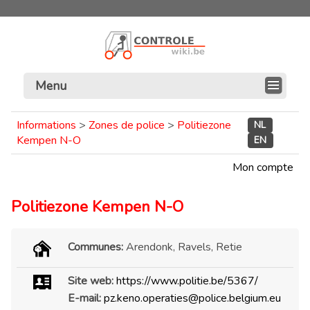
Menu
Informations
>
Zones de police
>
Politiezone
NL
Kempen N-O
EN
Mon compte
Politiezone Kempen N-O
Communes:
Arendonk, Ravels, Retie
Site web:
https://www.politie.be/5367/
E-mail:
pz.keno.operaties@police.belgium.eu