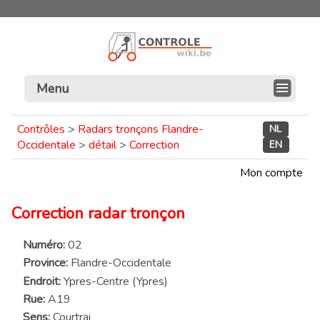
Menu
Contrôles
>
Radars tronçons Flandre-
NL
Occidentale
>
détail
>
Correction
EN
Mon compte
Correction radar tronçon
Numéro:
02
Province:
Flandre-Occidentale
Endroit:
Ypres-Centre (Ypres)
Rue:
A19
Sens:
Courtrai